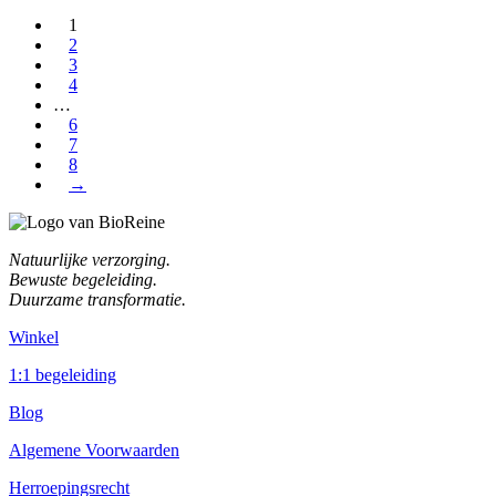
1
2
3
4
…
6
7
8
→
Natuurlijke verzorging.
Bewuste begeleiding.
Duurzame transformatie.
Winkel
1:1 begeleiding
Blog
Algemene Voorwaarden
Herroepingsrecht