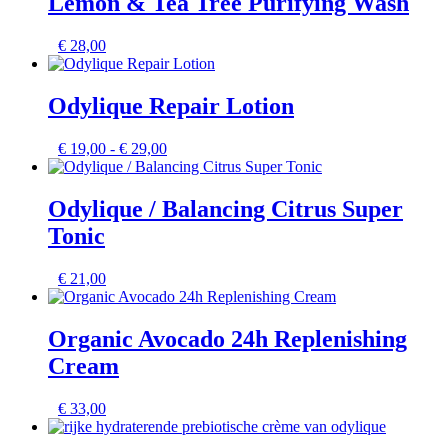
Lemon & Tea Tree Purifying Wash
€
28,00
Odylique Repair Lotion
Prijsklasse:
€
19,00
-
€
29,00
€ 19,00
tot
€ 29,00
Odylique / Balancing Citrus Super
Tonic
€
21,00
Organic Avocado 24h Replenishing
Cream
€
33,00