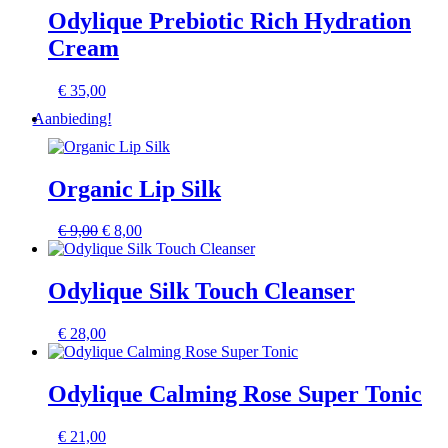
Odylique Prebiotic Rich Hydration
Cream
€
35,00
Aanbieding!
Organic Lip Silk
Oorspronkelijke
Huidige
€
9,00
€
8,00
prijs
prijs
was:
is:
€ 9,00.
€ 8,00.
Odylique Silk Touch Cleanser
€
28,00
Odylique Calming Rose Super Tonic
€
21,00