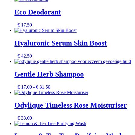
Eco Deodorant
€
17,50
Hyaluronic Serum Skin Boost
€
42,50
Gentle Herb Shampoo
Prijsklasse:
€
17,00
-
€
31,50
€ 17,00
tot
€ 31,50
Odylique Timeless Rose Moisturiser
€
33,00