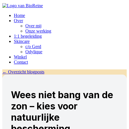
Home
Over
Over mij
Onze werking
1:1 begeleiding
Skincare
c/o Gerd
Odylique
Winkel
Contact
← Overzicht blogposts
Wees niet bang van de
zon – kies voor
natuurlijke
bescherming